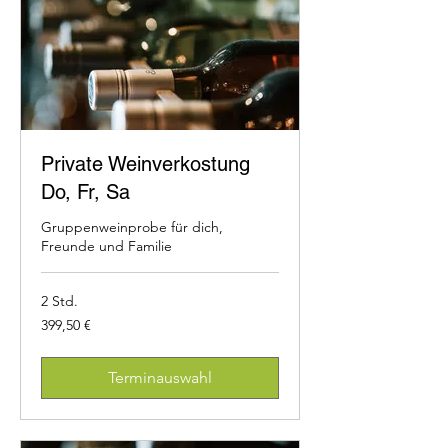
Private Weinverkostung
Do, Fr, Sa
Gruppenweinprobe für dich,
Freunde und Familie
2 Std.
399,50
399,50 €
Euro
Terminauswahl