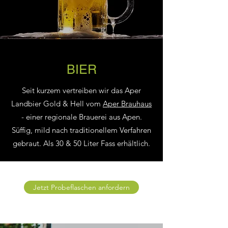
BIER
Seit kurzem vertreiben wir das Aper
Landbier Gold & Hell vom
Aper Brauhaus
- einer regionale Brauerei aus Apen.
Süffig, mild nach traditionellem Verfahren
gebraut. Als 30 & 50 Liter Fass erhältlich.
Jetzt Probeflaschen anfordern