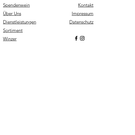
Spendenwein
Kontakt
Über Uns
Impressum
Dienstleistungen
Datenschutz
Sortiment
Winzer
Stolzer Partner von:
info@weindiele.de
Tel.
04489 941090